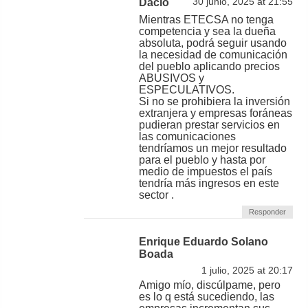
Dacio
30 junio, 2025 at 21:55
Mientras ETECSA no tenga
competencia y sea la dueña
absoluta, podrá seguir usando
la necesidad de comunicación
del pueblo aplicando precios
ABUSIVOS y
ESPECULATIVOS.
Si no se prohibiera la inversión
extranjera y empresas foráneas
pudieran prestar servicios en
las comunicaciones
tendríamos un mejor resultado
para el pueblo y hasta por
medio de impuestos el país
tendría más ingresos en este
sector .
Responder
Enrique Eduardo Solano
Boada
1 julio, 2025 at 20:17
Amigo mío, discúlpame, pero
es lo q está sucediendo, las