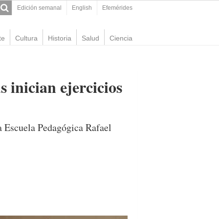
Edición semanal
English
Efemérides
te
Cultura
Historia
Salud
Ciencia
inician ejercicios
la Escuela Pedagógica Rafael