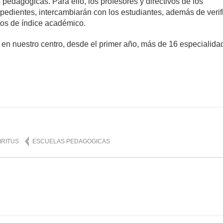
pedagógicas. Para ello, los profesores y directivos de los
pedientes, intercambiarán con los estudiantes, además de verif
tos de índice académico.
 en nuestro centro, desde el primer año, más de 16 especialida
mente
1,501
IRITUS
ESCUELAS PEDAGOGICAS