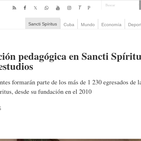
T
P
Sancti Spíritus
Cuba
Mundo
Economía
Depor
ón pedagógica en Sancti Spíritus 
estudios
ntes formarán parte de los más de 1 230 egresados de 
itus, desde su fundación en el 2010
S
mente
1,501