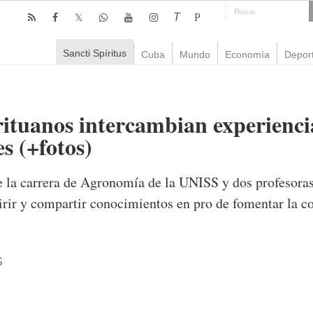
T
P
Sancti Spíritus
Cuba
Mundo
Economía
Depor
irituanos intercambian experienci
s (+fotos)
de la carrera de Agronomía de la UNISS y dos profesora
irir y compartir conocimientos en pro de fomentar la co
S
mente
1,492