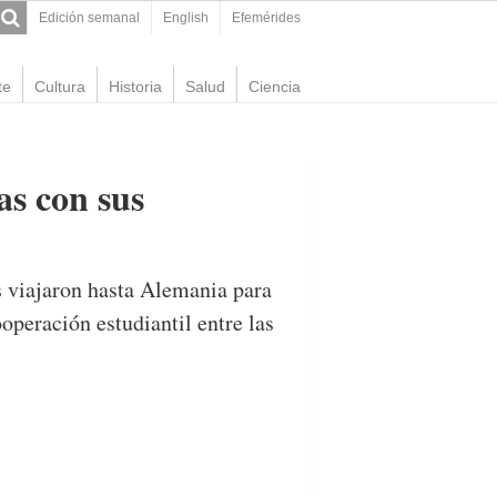
Edición semanal
English
Efemérides
te
Cultura
Historia
Salud
Ciencia
as con sus
s viajaron hasta Alemania para
operación estudiantil entre las