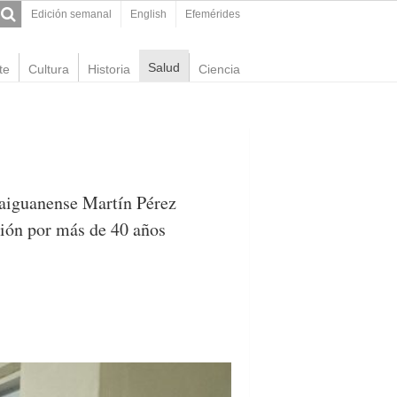
Edición semanal
English
Efemérides
Salud
te
Cultura
Historia
Ciencia
baiguanense Martín Pérez
esión por más de 40 años