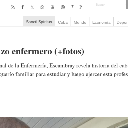
T
P
Sancti Spíritus
Cuba
Mundo
Economía
Depor
izo enfermero (+fotos)
nal de la Enfermería, Escambray revela historia del ca
guerío familiar para estudiar y luego ejercer esta prof
omentario
4,140