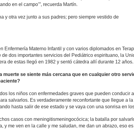
rando en el campo’”, recuerda Martín.
 y otra vez junto a sus padres; pero siempre vestido de
en Enfermería Materno Infantil y con varios diplomados en Terap
 de dos importantes servicios del Pediátrico espirituano, la U
mera de estas llegó en 1982 y sentó cátedra allí durante 12 años.
la muerte se siente más cercana que en cualquier otro servi
paciente?
 todos los niños con enfermedades graves que pueden conducir a 
a salvarlos. Es verdaderamente reconfortante que llegue a la s
ndo hasta salir de ese estado y se vaya con una sonrisa en los
s casos con meningitismeningocócica; la batalla por salvarlos
a, y me ven en la calle y me saludan, me dan un abrazo, eso es 