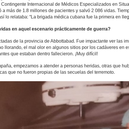
del Contingente Internacional de Médicos Especializados en Sit
a más de 1.8 millones de pacientes y salvó 2 086 vidas. Tiemp
sí lo relataba: “La brigada médica cubana fue la primera en llega
s vidas en aquel escenario prácticamente de guerra?
tadas de la provincia de Abbottabad. Fue impactante ver las im
no llorando, el mal olor en algunos sitios por los cadáveres en
tes que estaban dentro fallecieron. ¡Muy difícil!
mpaña, empezamos a atender a personas heridas, otras que hub
icas que no fueron propias de las secuelas del terremoto.