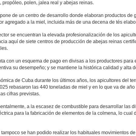
 propóleo, polen, jalea real y abejas reinas.
dispone de un centro de desarrollo donde elaboran productos 
lor agregado a la miel, incluida más de una decena de tés elab
sector se encuentran la elevada profesionalización de los apicul
ncia aquí de siete centros de producción de abejas reinas certi
les.
a con un esquema de pago en divisas a los productores para e
tiva su desempeño; y se mantiene la histórica calidad y alta
ómica de Cuba durante los últimos años, los apicultores del ter
 2025 rebasaron las 440 toneladas de miel y en lo que va de añ
as cifras previstas.
talmente, a la escasez de combustible para desarrollar las dif
ctrica para la fabricación de elementos de la colmena, lo cual de
 tampoco se han podido realizar los habituales movimientos de