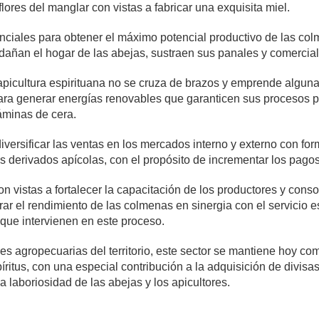
lores del manglar con vistas a fabricar una exquisita miel.
ciales para obtener el máximo potencial productivo de las colm
añan el hogar de las abejas, sustraen sus panales y comercial
apicultura espirituana no se cruza de brazos y emprende algunas 
ara generar energías renovables que garanticen sus procesos pr
láminas de cera.
 diversificar las ventas en los mercados interno y externo con 
s derivados apícolas, con el propósito de incrementar los pagos
n vistas a fortalecer la capacitación de los productores y conso
rar el rendimiento de las colmenas en sinergia con el servicio es
s que intervienen en este proceso.
es agropecuarias del territorio, este sector se mantiene hoy co
íritus, con una especial contribución a la adquisición de divisa
a laboriosidad de las abejas y los apicultores.
omentarios
1,342