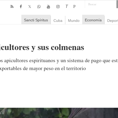
T
P
Sancti Spíritus
Economía
Cuba
Mundo
Depor
icultores y sus colmenas
os apicultores espirituanos y un sistema de pago que e
exportables de mayor peso en el territorio
omentarios
1,342