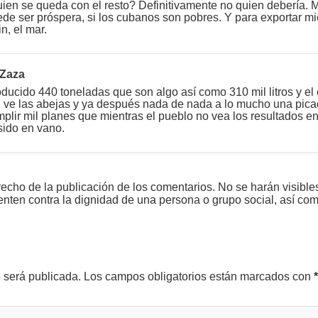
uien se queda con el resto? Definitivamente no quien debería. 
e ser próspera, si los cubanos son pobres. Y para exportar mie
n, el mar.
 Zaza
ucido 440 toneladas que son algo así como 310 mil litros y el 
s, ve las abejas y ya después nada de nada a lo mucho una pic
mplir mil planes que mientras el pueblo no vea los resultados en
sido en vano.
echo de la publicación de los comentarios. No se harán visible
tenten contra la dignidad de una persona o grupo social, así co
o será publicada.
Los campos obligatorios están marcados con
*