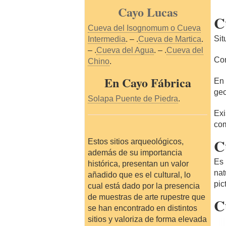
Cayo Lucas
C
Cueva del Isognomum o Cueva
Sit
Intermedia
. – .
Cueva de Martica
.
– .
Cueva del Agua
. – .
Cueva del
Com
Chino
.
En Cayo Fábrica
En 
geo
Solapa Puente de Piedra
.
Exi
com
C
Estos sitios arqueológicos,
además de su importancia
Es 
histórica, presentan un valor
nat
añadido que es el cultural, lo
pic
cual está dado por la presencia
de muestras de arte rupestre que
C
se han encontrado en distintos
sitios y valoriza de forma elevada