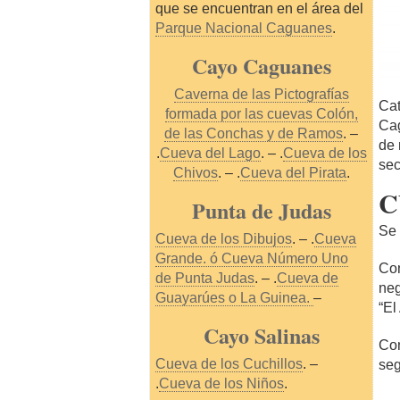
que se encuentran en el área del
Parque Nacional Caguanes
.
Cayo Caguanes
Caverna de las Pictografías
Cat
formada por las cuevas Colón,
Cag
de las Conchas y de Ramos
. –
de 
.
Cueva del Lago
. – .
Cueva de los
sec
Chivos
. – .
Cueva del Pirata
.
C
Punta de Judas
Se 
Cueva de los Dibujos
. – .
Cueva
Grande. ó Cueva Número Uno
Con
de Punta Judas
. – .
Cueva de
neg
Guayarúes o La Guinea.
–
“El
Cayo Salinas
Con
Cueva de los Cuchillos
. –
seg
.
Cueva de los Niños
.