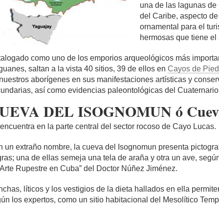
una de las lagunas de
del Caribe, aspecto de
ornamental para el tu
hermosas que tiene el á
alogado como uno de los emporios arqueológicos más importa
uanes, saltan a la vista 40 sitios, 39 de ellos en
Cayos de Pied
nuestros aborígenes en sus manifestaciones artísticas y cons
undarias, así como evidencias paleontológicas del Cuaternario
UEVA DEL ISOGNOMUN ó Cueva 
encuentra en la parte central del sector rocoso de Cayo Lucas.
 un extraño nombre, la cueva del Isognomun presenta pictograf
ras; una de ellas semeja una tela de araña y otra un ave, según 
 Arte Rupestre en Cuba” del Doctor Núñez Jiménez.
chas, líticos y los vestigios de la dieta hallados en ella permite
ún los expertos, como un sitio habitacional del Mesolítico Tem