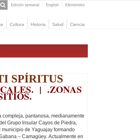
Edición semanal
English
Efemérides
te
Cultura
Historia
Salud
Ciencia
I SPÍRITUS
CALES
. | .
ZONAS
SITIOS
.
la compleja, pantanosa, medianamente
del Grupo Insular Cayos de Piedra,
el municipio de Yaguajay formando
o Sabana – Camagüey. Actualmente en