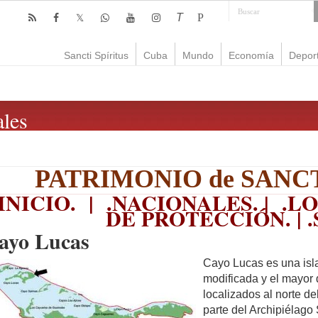
T
P
Sancti Spíritus
Cuba
Mundo
Economía
Depor
les
PATRIMONIO de SANCT
INICIO
. | .
NACIONALES
. | .
LO
DE PROTECCIÓN
. | .
ayo Lucas
Cayo Lucas es una is
modificada y el mayor 
localizados al norte d
parte del Archipiélag