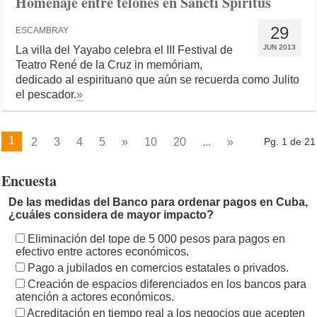
Homenaje entre telones en Sancti Spíritus
29
ESCAMBRAY
JUN 2013
La villa del Yayabo celebra el III Festival de
Teatro René de la Cruz in memóriam,
dedicado al espirituano que aún se recuerda como Julito
el pescador.
»
1
2
3
4
5
»
10
20
...
»
Pg. 1 de 21
Encuesta
De las medidas del Banco para ordenar pagos en Cuba,
¿cuáles considera de mayor impacto?
Eliminación del tope de 5 000 pesos para pagos en
efectivo entre actores económicos.
Pago a jubilados en comercios estatales o privados.
Creación de espacios diferenciados en los bancos para
atención a actores económicos.
Acreditación en tiempo real a los negocios que acepten