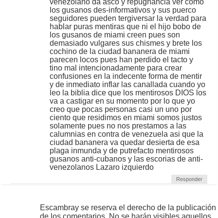
venezolano da asco y repugnancia ver como
los gusanos des-informativos y sus puerco
seguidores pueden tergiversar la verdad para
hablar puras mentiras que ni el hijo bobo de
los gusanos de miami creen pues son
demasiado vulgares sus chismes y brete los
cochino de la ciudad bananera de miami
parecen locos pues han perdido el tacto y
tino mal intencionadamente para crear
confusiones en la indecente forma de mentir
y de inmediato inflar las canallada cuando yo
leo la biblia dice que los mentirosos DIOS los
va a castigar en su momento por lo que yo
creo que pocas personas casi un uno por
ciento que residimos en miami somos justos
solamente pues no nos prestamos a las
calumnias en contra de venezuela asi que la
ciudad bananera va quedar desierta de esa
plaga inmunda y de putrefacto mentirosos
gusanos anti-cubanos y las escorias de anti-
venezolanos Lazaro izquierdo
Responder
Escambray se reserva el derecho de la publicación
de los comentarios. No se harán visibles aquellos