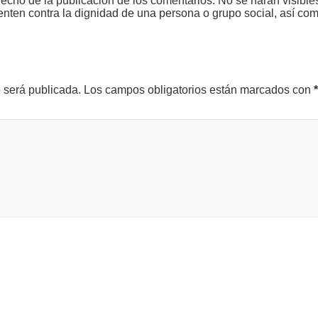
echo de la publicación de los comentarios. No se harán visible
tenten contra la dignidad de una persona o grupo social, así co
o será publicada.
Los campos obligatorios están marcados con
*