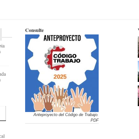
Consulte
bia
a
uda
a
Anteproyecto del Código de Trabajo.
PDF
cal