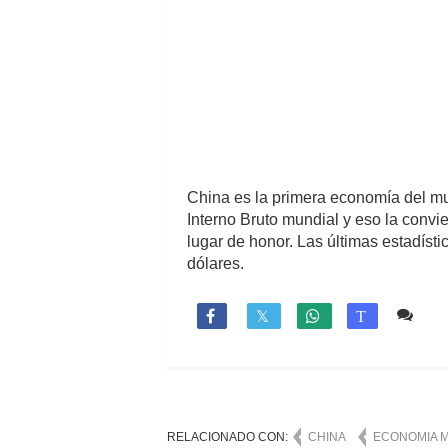
China es la primera economía del m
Interno Bruto mundial y eso la conv
lugar de honor. Las últimas estadíst
dólares.
2 c

T
RELACIONADO CON:
CHINA
ECONOMIA 