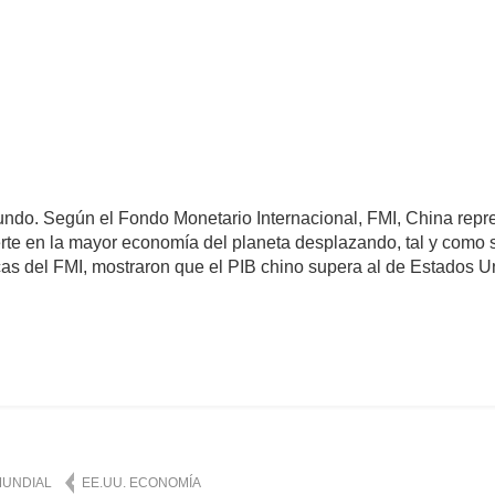
undo. Según el Fondo Monetario Internacional, FMI, China rep
ierte en la mayor economía del planeta desplazando, tal y como
icas del FMI, mostraron que el PIB chino supera al de Estados 
omentarios
1,086
MUNDIAL
EE.UU. ECONOMÍA