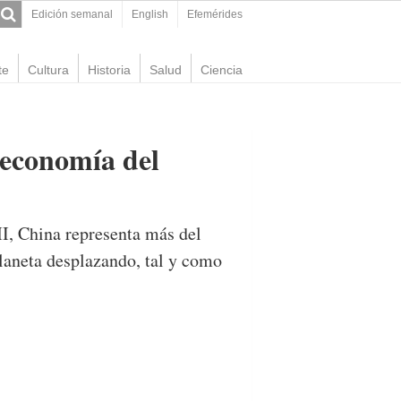
Edición semanal
English
Efemérides
te
Cultura
Historia
Salud
Ciencia
 economía del
I, China representa más del
laneta desplazando, tal y como