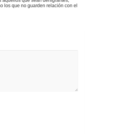
s aquellos que sean denigrantes,
mo los que no guarden relación con el