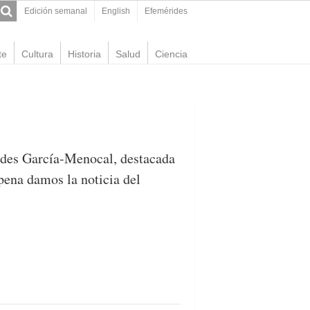
Edición semanal
English
Efemérides
te
Cultura
Historia
Salud
Ciencia
edes García-Menocal, destacada
 pena damos la noticia del