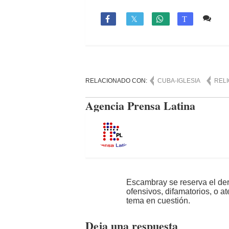
Co

T
RELACIONADO CON:
CUBA-IGLESIA
RELI
Agencia Prensa Latina
Escambray se reserva el der
ofensivos, difamatorios, o a
tema en cuestión.
Deja una respuesta