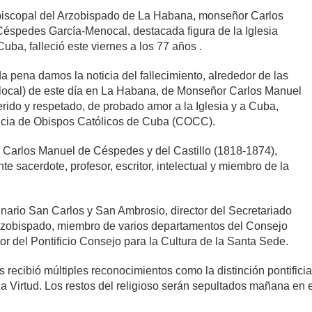
episcopal del Arzobispado de La Habana, monseñor Carlos
éspedes García-Menocal, destacada figura de la Iglesia
Cuba, falleció este viernes a los 77 años .
 pena damos la noticia del fallecimiento, alrededor de las
 local) de este día en La Habana, de Monseñor Carlos Manuel
rido y respetado, de probado amor a la Iglesia y a Cuba,
encia de Obispos Católicos de Cuba (COCC).
, Carlos Manuel de Céspedes y del Castillo (1818-1874),
sacerdote, profesor, escritor, intelectual y miembro de la
ario San Carlos y San Ambrosio, director del Secretariado
Arzobispado, miembro de varios departamentos del Consejo
r del Pontificio Consejo para la Cultura de la Santa Sede.
recibió múltiples reconocimientos como la distinción pontifici
e la Virtud. Los restos del religioso serán sepultados mañana en