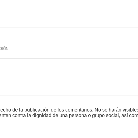
mente
818
GIÓN
echo de la publicación de los comentarios. No se harán visible
tenten contra la dignidad de una persona o grupo social, así co