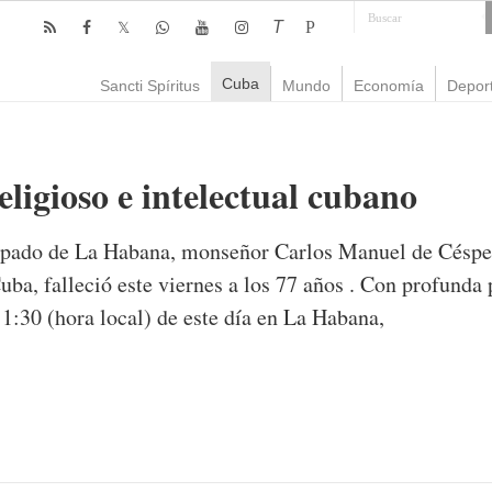
T
P
Cuba
Sancti Spíritus
Mundo
Economía
Depor
eligioso e intelectual cubano
ispado de La Habana, monseñor Carlos Manuel de Césp
 Cuba, falleció este viernes a los 77 años . Con profunda
11:30 (hora local) de este día en La Habana,
mente
818