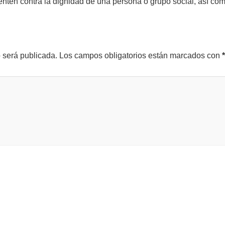
tenten contra la dignidad de una persona o grupo social, así co
o será publicada.
Los campos obligatorios están marcados con
*