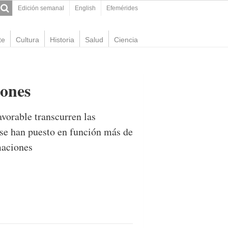
Edición semanal
English
Efemérides
te
Cultura
Historia
Salud
Ciencia
iones
vorable transcurren las
 se han puesto en función más de
maciones