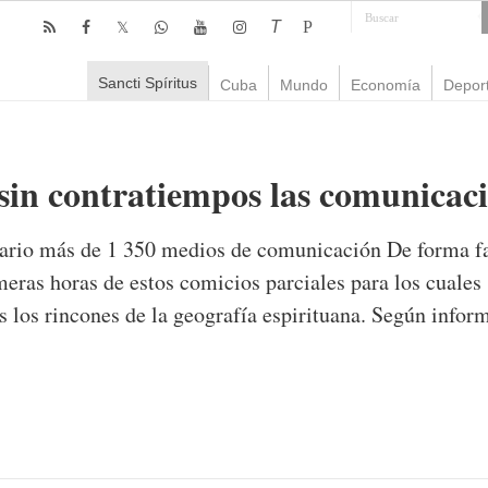
T
P
Sancti Spíritus
Cuba
Mundo
Economía
Depor
 sin contratiempos las comunicac
nario más de 1 350 medios de comunicación De forma fa
eras horas de estos comicios parciales para los cuales
 los rincones de la geografía espirituana. Según infor
omentario
965