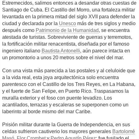
Estremecidos, salimos entonces a desandar otras cuestas de
Santiago de Cuba. El Castillo del Morro, una fortaleza militar
levantada en la primera mitad del siglo XVII para defender la
ciudad y declarada por la
Unesco
más de tres siglos y medio
después como
Patrimonio de la Humanidad
, se encuentra
atestada de turistas. Sobreviviente de guerras y terremotos,
la fortificación militar renacentista, diseñada por el famoso
ingeniero italiano
Bautista Antonelli
, aún parece intacta en
un promontorio a unos 20 metros sobre el nivel del mar.
Con una vista más parecida a las postales y al celuloide que
a la vida real, esta joya arquitectónica solo encuentra
parentesco con el Castillo de los Tres Reyes, en La Habana,
y el fuerte de San Felipe, en Puerto Rico. Traspasamos la
muralla exterior y el foso con puente levadizo. Los
acantilados, terrazas y escaleras se superponen como un
laberinto al borde mismo del mar Caribe.
Prisión militar durante la Guerra de Independencia, en sus
celdas sufrieron cautiverio los mayores generales
Bartolomé
Masó
,
Flor Crombet
y
Pedro Agustín Pérez
; fue fusilado el