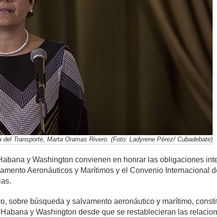
a del Transporte, Marta Oramas Rivero. (Foto: Ladyrene Pérez/ Cubadebate)
Habana y Washington convienen en honrar las obligaciones int
mento Aeronáuticos y Marítimos y el Convenio Internacional de 
ias.
ro, sobre búsqueda y salvamento aeronáutico y marítimo, consti
a Habana y Washington desde que se restablecieran las relacione