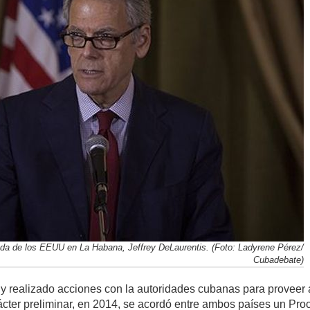
da de los EEUU en La Habana, Jeffrey DeLaurentis. (Foto: Ladyrene Pérez/
Cubadebate)
 realizado acciones con la autoridades cubanas para proveer 
cter preliminar, en 2014, se acordó entre ambos países un Pro