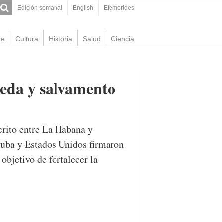
Edición semanal
English
Efemérides
te
Cultura
Historia
Salud
Ciencia
eda y salvamento
crito entre La Habana y
Cuba y Estados Unidos firmaron
bjetivo de fortalecer la