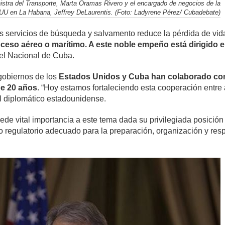
nistra del Transporte, Marta Oramas Rivero y el encargado de negocios de la
U en La Habana, Jeffrey DeLaurentis. (Foto: Ladyrene Pérez/ Cubadebate)
los servicios de búsqueda y salvamento reduce la pérdida de vi
ceso aéreo o marítimo. A este noble empeño está dirigido 
tel Nacional de Cuba.
 gobiernos de los
Estados Unidos y Cuba han colaborado con
e 20 años
. “Hoy estamos fortaleciendo esta cooperación entr
el diplomático estadounidense.
ede vital importancia a este tema dada su privilegiada posición
o regulatorio adecuado para la preparación, organización y re