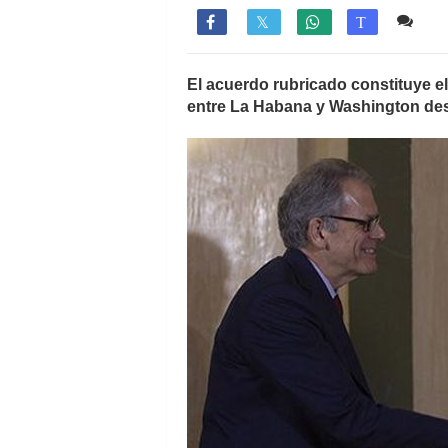
1 c

T
El acuerdo rubricado constituye e
entre La Habana y Washington desd