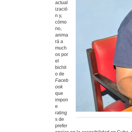
actual
izació
n y,
cómo
no,
anima
rá a
much
os por
el
bichit
o de
Faceb
ook
que
impon
e
rating
s de
prefer