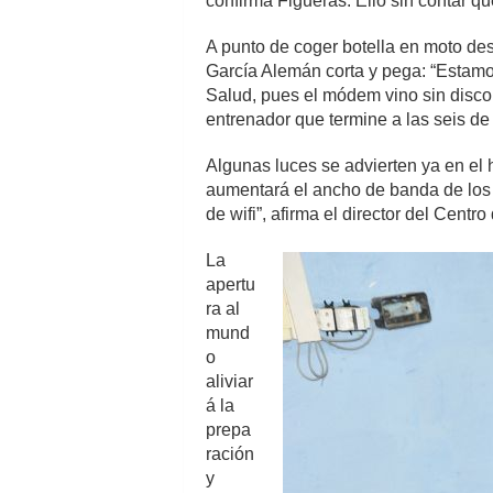
confirma Figueras. Ello sin contar qu
A punto de coger botella en moto desd
García Alemán corta y pega: “Estamo
Salud, pues el módem vino sin disco 
entrenador que termine a las seis de 
Algunas luces se advierten ya en el h
aumentará el ancho de banda de lo
de wifi”, afirma el director del Centro
La
apertu
ra al
mund
o
aliviar
á la
prepa
ración
y