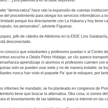
pero… ¿era paleolítica en la base deportiva?
nder “democratiza” hace rato la expansión de cuentas institucio
 del procedimiento para otorgar los servicios informáticos a los
 limitado porque tira directamente con La Habana y hoy tiene c
después, los personales”, advierte Figueras.
ázquez, jefe de cátedra de Atletismo en la EIDE Lino Salabarría
está desconectado.
no conozco que estudiantes y profesores puedan ir al Centro de
entras escucho a Odalis Pérez Hidalgo, un clic parece transportar
enseñanza-aprendizaje ni alumnos ni profesores cuenten con e
uinas solo se pueden usar siete y no de manera estable; se traj
udiantes nunca han visto el paquete
Pa’ que te eduques
, por tan
ntos informes he mandado, se ha planteado en congresos de Pio
 territorio tiene que buscar la alternativa. Otra cosa, si somos 
ra el levantamiento de las tabletas, ni para la Internet en las c