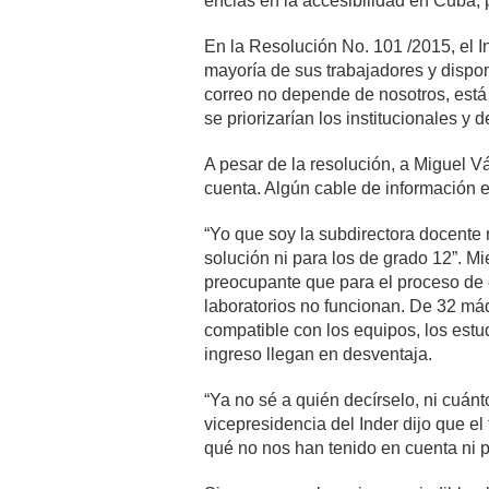
encias en la accesibilidad en Cuba, 
En la Resolución No. 101 /2015, el I
mayoría de sus trabajadores y dispone
correo no depende de nosotros, está
se priorizarían los institucionales y 
A pesar de la resolución, a Miguel V
cuenta. Algún cable de información 
“Yo que soy la subdirectora docente 
solución ni para los de grado 12”. Mi
preocupante que para el proceso de 
laboratorios no funcionan. De 32 máq
compatible con los equipos, los est
ingreso llegan en desventaja.
“Ya no sé a quién decírselo, ni cuá
vicepresidencia del Inder dijo que el
qué no nos han tenido en cuenta ni pa