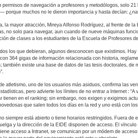
n permisos de navegación a profesores y metodólogos, solo 21
ro— porque muchos no le dieron importancia y hasta decían: ¿n
a, la mayor atracción, Mireya Alfonso Rodríguez, al frente de la 
s, no solo para navegar, aun cuando de nueve máquinas funcio
ición de clases a los estudiantes de la Escuela de Profesores d
odos los que debieran, algunos desconocen que existimos. Hay
con 364 gigas de información relacionada con historia, reglame
; también existe una base de datos de las tesis doctorales, de 
”.
 atletismo, uno de los usuarios más asiduos, confirma las vent
tadísticas, pero advierte los límites de no entrar a Internet : 
 tienen en el ranking; sin embargo, nos exigen y exigimos actu
s novedosas que salen todos los días en la red y uno está con los
no siempre está abierto o tiene horarios restringidos. Fuera de e
Huelga y la dirección de la EIDE disponen de acceso. El vínculo
iene acceso a Intranet, se comunican por un módem de acceso 