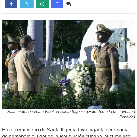
Comente
914

T
Raúl rinde honores a Fidel en Santa Ifigenia. (Foto: tomada de Juventud
Rebelde)
En el cementerio de Santa Ifigenia tuvo lugar la ceremonia
de homenaje al líder de la Revolución cubana, al cumplirse