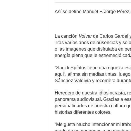
Así se define Manuel F. Jorge Pérez,
La canción
Volver
de Carlos Gardel y
Tras varios años de ausencias y sol
o las imágenes que disfrutaba en peri
energía plena que le estremeció cad
“Sancti Spíritus tiene una riqueza e
aquí”, afirma sin medias tintas, lueg
Sánchez Valdivia y recorriera durant
Heredero de nuestra idiosincrasia, r
panorama audiovisual. Gracias a esa
personalidades de nuestra cultura q
historias diferentes colores.
“Me gusta mucho intencionar mi trab
grado de no pertenencia en muchas g