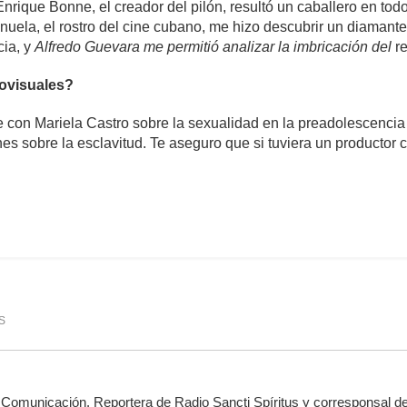
Enrique Bonne, el creador del pilón, resultó un caballero en todo
uela, el rostro del cine cubano, me hizo descubrir un diamant
cia, y
Alfredo Guevara me permitió analizar la imbricación del
r
ovisuales?
con Mariela Castro sobre la sexualidad en la preadolescencia en
s sobre la esclavitud. Te aseguro que si tuviera un productor 
omentario
1,007
S
 Comunicación. Reportera de Radio Sancti Spíritus y corresponsal de