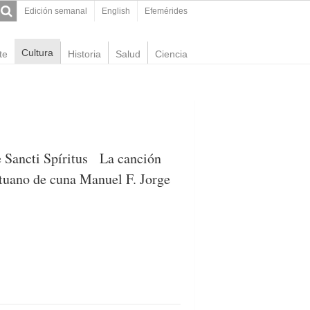
Edición semanal
English
Efemérides
Cultura
te
Historia
Salud
Ciencia
de Sancti Spíritus La canción
rituano de cuna Manuel F. Jorge