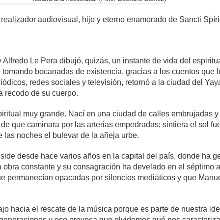
 realizador audiovisual, hijo y eterno enamorado de Sancti Spíri
 Alfredo Le Pera dibujó, quizás, un instante de vida del espiri
o tomando bocanadas de existencia, gracias a los cuentos que l
ódicos, redes sociales y televisión, retornó a la ciudad del Yay
a recodo de su cuerpo.
spiritual muy grande. Nací en una ciudad de calles embrujadas y 
o de que caminara por las arterias empedradas; sintiera el sol f
e las noches el bulevar de la añeja urbe.
eside desde hace varios años en la capital del país, donde ha g
 obra constante y su consagración ha develado en el séptimo 
ue permanecían opacadas por silencios mediáticos y que Manue
ajo hacia el rescate de la música porque es parte de nuestra i
eneraciones y eso provoca que olvidemos qué nos caracteriza 