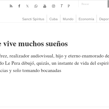
T
P
Sancti Spíritus
Cuba
Mundo
Economía
Depor
 vive muchos sueños
érez, realizador audiovisual, hijo y eterno enamorado 
do Le Pera dibujó, quizás, un instante de vida del espi
ncias y solo tomando bocanadas
omentario
1,007