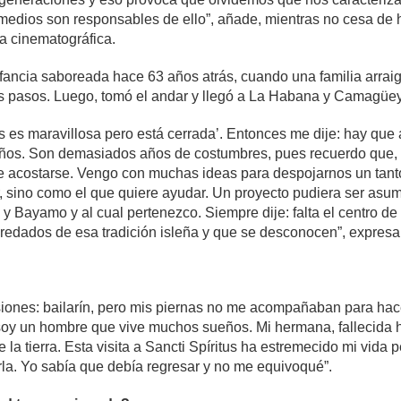
 medios son responsables de ello”, añade, mientras no cesa de h
a cinematográfica.
infancia saboreada hace 63 años atrás, cuando una familia arra
s pasos. Luego, tomó el andar y llegó a La Habana y Camagüey,
tus es maravillosa pero está cerrada’. Entonces me dije: hay que 
 isleños. Son demasiados años de costumbres, pues recuerdo que
e acostarse. Vengo con muchas ideas para despojarnos un tant
sino como el que quiere ayudar. Un proyecto pudiera ser asumir e
y Bayamo y al cual pertenezco. Siempre dije: falta el centro d
eredados de esa tradición isleña y que se desconocen”, expresa
iones: bailarín, pero mis piernas no me acompañaban para hace
ue soy un hombre que vive muchos sueños. Mi hermana, fallecid
e la tierra. Esta visita a Sancti Spíritus ha estremecido mi vida
la. Yo sabía que debía regresar y no me equivoqué”.