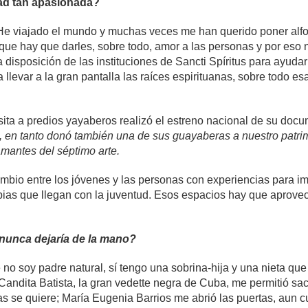
dad tan apasionada?
He viajado el mundo y muchas veces me han querido poner alfo
ue hay que darles, sobre todo, amor a las personas y por eso n
 disposición de las instituciones de Sancti Spíritus para ayudar
 llevar a la gran pantalla las raíces espirituanas, sobre todo 
sita a predios yayaberos realizó el estreno nacional de su doc
, en tanto donó también una de sus guayaberas a nuestro patr
mantes del séptimo arte.
mbio entre los jóvenes y las personas con experiencias para i
ias que llegan con la juventud. Esos espacios hay que aprove
 nunca dejaría de la mano?
o soy padre natural, sí tengo una sobrina-hija y una nieta que
Candita Batista, la gran vedette negra de Cuba, me permitió saca
s se quiere; María Eugenia Barrios me abrió las puertas, aun 