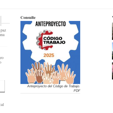
Consulte
a paz
una
aro
o
Anteproyecto del Código de Trabajo.
PDF
cal