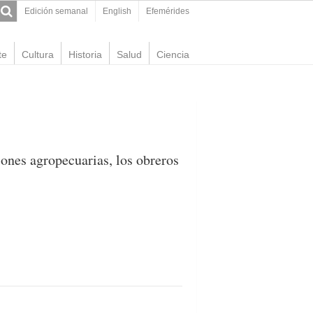
Edición semanal
English
Efemérides
te
Cultura
Historia
Salud
Ciencia
iones agropecuarias, los obreros