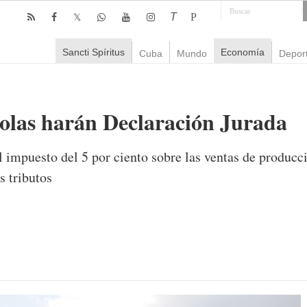
T
P
Sancti Spíritus
Economía
Cuba
Mundo
Depor
olas harán Declaración Jurada
 impuesto del 5 por ciento sobre las ventas de producc
s tributos
mente
1,265