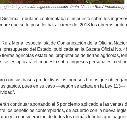
según la ley, recibirán algunos beneficios. (Foto: Vicente Brito/ Escambray)
 Sistema Tributario contemplaba el impuesto sobre los ingreso
iembre que se le puso fecha: al cierre del 2018 los obreros agr
Ruiz Mena, especialista de Comunicación de la Oficina Naciona
el presupuesto del Estado, publicada en la Gaceta Oficial No. 4
tierras agrícolas estatales, propietarios de tierras agrícolas, t
s se les aplicará el impuesto sobre ingresos personales media
aro con sus bases productivas los ingresos brutos que obtengan
us gastos, pues en su caso —según se aclara en la Ley 113— s
ividad”.
rán continuar aportando el 5 por ciento aplicado a las ventas
tre los beneficios contemplados, de acuerdo con la nueva legisl
arán y la consideración de todos los demás tributos que paguen