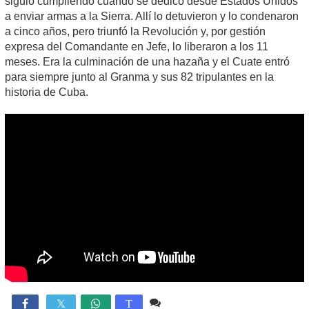
siguió cumpliendo cuando se dedicó desde Estados Unidos
a enviar armas a la Sierra. Allí lo detuvieron y lo condenaron
a cinco años, pero triunfó la Revolución y, por gestión
expresa del Comandante en Jefe, lo liberaron a los 11
meses. Era la culminación de una hazaña y el Cuate entró
para siempre junto al Granma y sus 82 tripulantes en la
historia de Cuba.
1 comentario
9,382

T