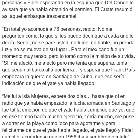
personas y Fidel esperando en la esquina que Del Conde le
avisara que ya había obtenido el permiso. El Cuate resumió
así aquel embarque trascendental:
“En total yo acomodé a 76 personas, repito. No me
pregunten cómo, lo que sí les puedo decir que a cada uno le
decía: Señor, no se pare usted, no fume, no hable, no prenda
luz y no se mueva de su lugar’. Para el mexicano fue un
momento muy tenso, pero lo tomó como la misión de su vida.
“Sí, me afectó, me afectó pero me tenía que superar, tenía
que seguir al barco allá por tierra… y esperar que Frank País
empezara la guerra en Santiago de Cuba, que eso sería
indicación de que el yate ya había llegado.
“Me fui a Isla Mujeres, esperé dos días… hasta que oí en
radio que ya había empezado la lucha armada en Santiago y
fue tal la emoción de que el yate había cumplido que yo, que
en ese tiempo hacía mucho ejercicio, corría mucho, me puse
a correr en la playa como loco para agotarme y para
felicitarme de que el yate había llegado, el yate llegó y Fidel
cumplió, acuérdense que en 1956 iba a ser héroe o mártir”.