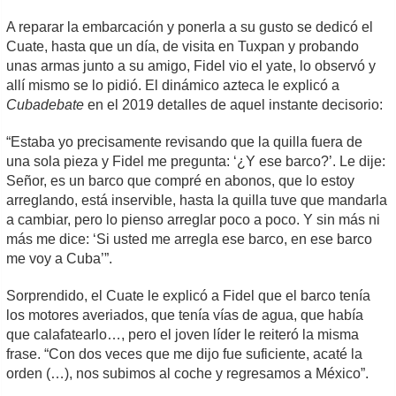
A reparar la embarcación y ponerla a su gusto se dedicó el
Cuate, hasta que un día, de visita en Tuxpan y probando
unas armas junto a su amigo, Fidel vio el yate, lo observó y
allí mismo se lo pidió. El dinámico azteca le explicó a
Cubadebate
en el 2019 detalles de aquel instante decisorio:
“Estaba yo precisamente revisando que la quilla fuera de
una sola pieza y Fidel me pregunta: ‘¿Y ese barco?’. Le dije:
Señor, es un barco que compré en abonos, que lo estoy
arreglando, está inservible, hasta la quilla tuve que mandarla
a cambiar, pero lo pienso arreglar poco a poco. Y sin más ni
más me dice: ‘Si usted me arregla ese barco, en ese barco
me voy a Cuba’”.
Sorprendido, el Cuate le explicó a Fidel que el barco tenía
los motores averiados, que tenía vías de agua, que había
que calafatearlo…, pero el joven líder le reiteró la misma
frase. “Con dos veces que me dijo fue suficiente, acaté la
orden (…), nos subimos al coche y regresamos a México”.