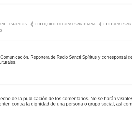
ANCTI SPIRITUS
COLOQUIO CULTURA ESPIRITUANA
CULTURA ESPIR
AS
 Comunicación. Reportera de Radio Sancti Spíritus y corresponsal de
lturales.
echo de la publicación de los comentarios. No se harán visible
tenten contra la dignidad de una persona o grupo social, así co