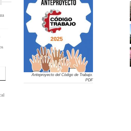
gua
e
os
Anteproyecto del Código de Trabajo.
PDF
cal