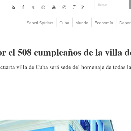
T
P
Sancti Spíritus
Cuba
Mundo
Economía
Depor
r el 508 cumpleaños de la villa 
 cuarta villa de Cuba será sede del homenaje de todas la
mente
2,339