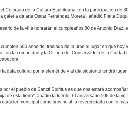
o el Coloquio de la Cultura Espirituana con la participación de 3
la galería de arte Oscar Fernández Morera”, añadió Fleita Duqu
sario de la villa honrarán el cumpleaños 80 de Antonio Díaz, el
e cumplen 500 años del traslado de la urbe al lugar en que hoy r
to con la comunidad y la Oficina del Conservador de la Ciudad de
 cabecera.
 la gala cultural por la efeméride y al día siguiente tendrá lu
 por el pueblo de Sancti Spíritus es que nos estará acompaña
ja de esta tierra”, añadió la fuente. El aniversario 508 de la vi
on carácter municipal como provincial, a reverenciarla con lo más
mente
2,339