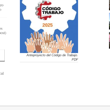
aro
o
os
ost)
Anteproyecto del Código de Trabajo.
PDF
cal