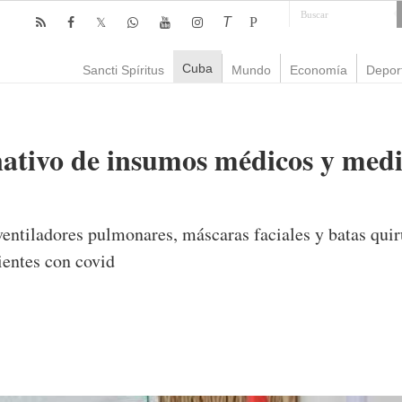
T
P
Cuba
Sancti Spíritus
Mundo
Economía
Depor
tivo de insumos médicos y medi
ventiladores pulmonares, máscaras faciales y batas quir
cientes con covid
mente
1,443