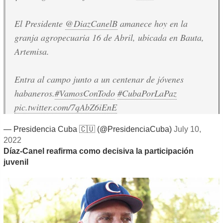
El Presidente
@DiazCanelB
amanece hoy en la
granja agropecuaria 16 de Abril, ubicada en Bauta,
Artemisa.
Entra al campo junto a un centenar de jóvenes
habaneros.
#VamosConTodo
#CubaPorLaPaz
pic.twitter.com/7qAbZ6iEnE
— Presidencia Cuba 🇨🇺 (@PresidenciaCuba)
July 10,
2022
Díaz-Canel reafirma como decisiva la participación
juvenil