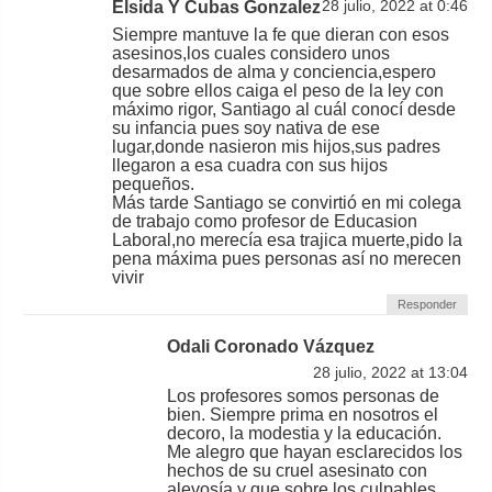
Elsida Y Cubas Gonzalez
28 julio, 2022 at 0:46
Siempre mantuve la fe que dieran con esos
asesinos,los cuales considero unos
desarmados de alma y conciencia,espero
que sobre ellos caiga el peso de la ley con
máximo rigor, Santiago al cuál conocí desde
su infancia pues soy nativa de ese
lugar,donde nasieron mis hijos,sus padres
llegaron a esa cuadra con sus hijos
pequeños.
Más tarde Santiago se convirtió en mi colega
de trabajo como profesor de Educasion
Laboral,no merecía esa trajica muerte,pido la
pena máxima pues personas así no merecen
vivir
Responder
Odali Coronado Vázquez
28 julio, 2022 at 13:04
Los profesores somos personas de
bien. Siempre prima en nosotros el
decoro, la modestia y la educación.
Me alegro que hayan esclarecidos los
hechos de su cruel asesinato con
alevosía y que sobre los culpables