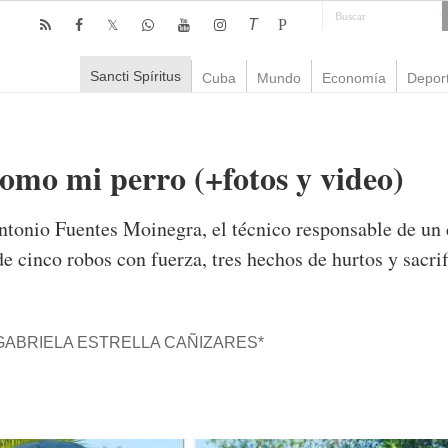
T
P
Sancti Spíritus
Cuba
Mundo
Economía
Depor
mo mi perro (+fotos y video)
tonio Fuentes Moinegra, el técnico responsable de un 
de cinco robos con fuerza, tres hechos de hurtos y sacri
ABRIELA ESTRELLA CAÑIZARES*
omentario
3,643