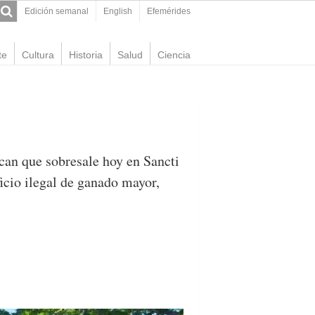
Edición semanal
English
Efemérides
te
Cultura
Historia
Salud
Ciencia
can que sobresale hoy en Sancti
ficio ilegal de ganado mayor,