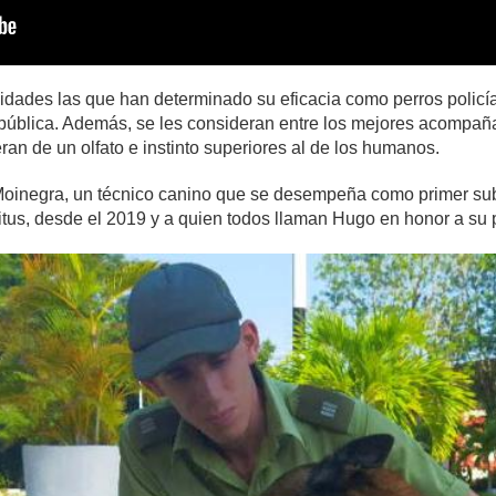
idades las que han determinado su eficacia como perros policías
 pública. Además, se les consideran entre los mejores acompañ
ran de un olfato e instinto superiores al de los humanos.
inegra, un técnico canino que se desempeña como primer subofic
íritus, desde el 2019 y a quien todos llaman Hugo en honor a su