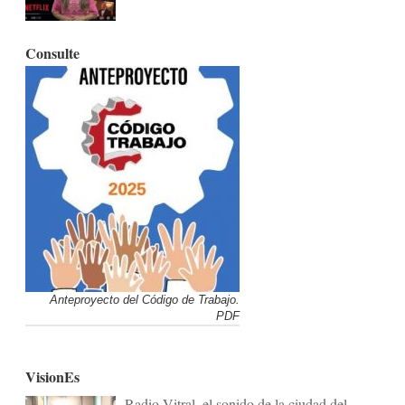
Consulte
Anteproyecto del Código de Trabajo.
PDF
VisionEs
Radio Vitral, el sonido de la ciudad del