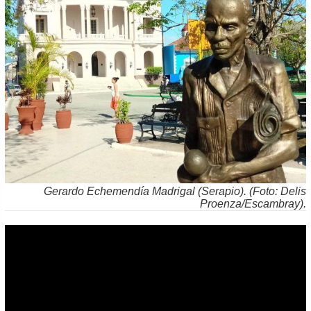
Gerardo Echemendía Madrigal (Serapio). (Foto: Delis
Proenza/Escambray).