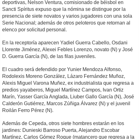
deportivas, Nelson Ventura, comisionado de béisbol en
Sancti Spíritus expuso que la nómina se distingue por la
presencia de siete novatos y varios jugadores con una sola
Serie Nacional; además de otros peloteros que retornan al
elenco por solicitud personal.
En la receptoría aparecen Yadiel Guerra Cabello, Osdani
Llorente Jiménez, Alexei Febles Lorenzo, novato (N) y José
D. Guerra García (N), de las filas juveniles.
El cuadro será defendido por Yunier Mendoza Alfonso,
Rodolexis Moreno González, Lázaro Fernández Muñoz,
Alexis Miguel Varona Muñez, ex industrialista que regresa a
predios yayaberos, Miguel Martínez Campos, Ivan Ortiz
Marín, Yasser García Anglada, Liuber Gallo García (N), José
Calderón Gutiérrez, Marcos Zúñiga Álvarez (N) y el juvenil
Roilán Ferro Pérez (N).
Además de Cepeda, otros siete hombres estarán en los
jardines: Dunieski Barroso Puerta, Alejandro Escobar
Martínez, Carlos Gómez Roque (matancero que regresa a la