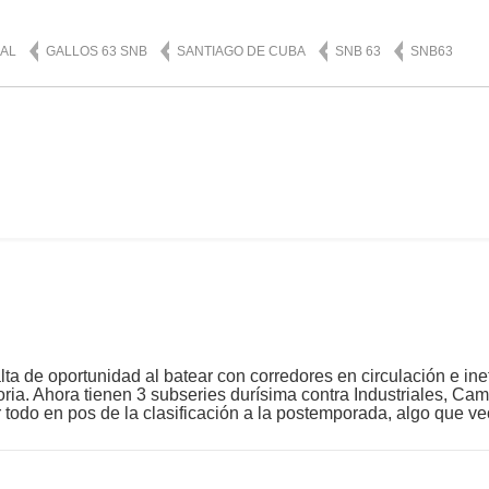
NAL
GALLOS 63 SNB
SANTIAGO DE CUBA
SNB 63
SNB63
ta de oportunidad al batear con corredores en circulación e ine
toria. Ahora tienen 3 subseries durísima contra Industriales, C
r todo en pos de la clasificación a la postemporada, algo que veo