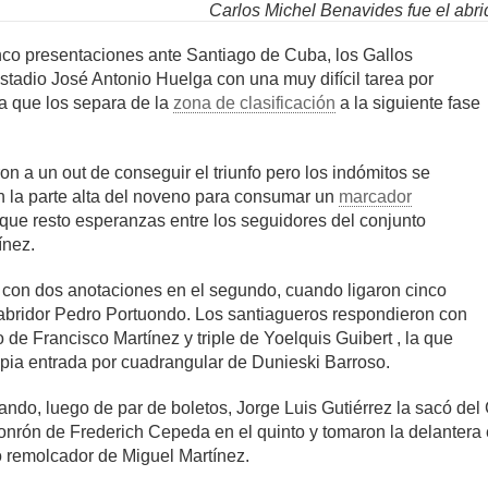
Carlos Michel Benavides fue el abrid
co presentaciones ante Santiago de Cuba, los Gallos
estadio José Antonio Huelga con una muy difícil tarea por
a que los separa de la
zona de clasificación
a la siguiente fase
n a un out de conseguir el triunfo pero los indómitos se
n la parte alta del noveno para consumar un
marcador
que resto esperanzas entre los seguidores del conjunto
ínez.
n con dos anotaciones en el segundo, cuando ligaron cinco
al abridor Pedro Portuondo. Los santiagueros respondieron con
o de Francisco Martínez y triple de Yoelquis Guibert , la que
opia entrada por cuadrangular de Dunieski Barroso.
ando, luego de par de boletos, Jorge Luis Gutiérrez la sacó de
jonrón de Frederich Cepeda en el quinto y tomaron la delantera 
 remolcador de Miguel Martínez.