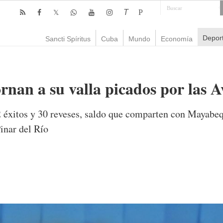
T
P
Depor
Sancti Spíritus
Cuba
Mundo
Economía
rnan a su valla picados por las A
2 éxitos y 30 reveses, saldo que comparten con Mayabeq
Pinar del Río
omentarios
1,183