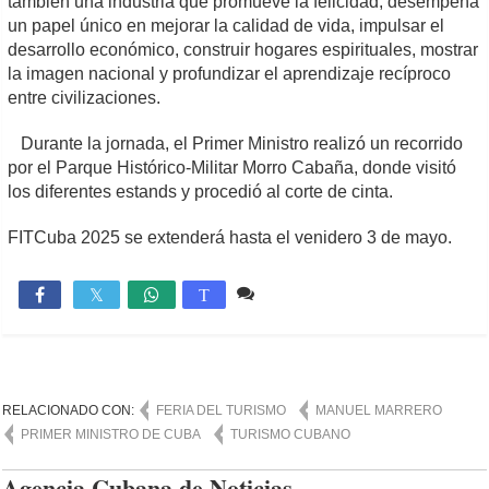
también una industria que promueve la felicidad, desempeña
un papel único en mejorar la calidad de vida, impulsar el
desarrollo económico, construir hogares espirituales, mostrar
la imagen nacional y profundizar el aprendizaje recíproco
entre civilizaciones.
Durante la jornada, el Primer Ministro realizó un recorrido
por el Parque Histórico-Militar Morro Cabaña, donde visitó
los diferentes estands y procedió al corte de cinta.
FITCuba 2025 se extenderá hasta el venidero 3 de mayo.
Comente
1,803

T
RELACIONADO CON:
FERIA DEL TURISMO
MANUEL MARRERO
PRIMER MINISTRO DE CUBA
TURISMO CUBANO
Agencia Cubana de Noticias