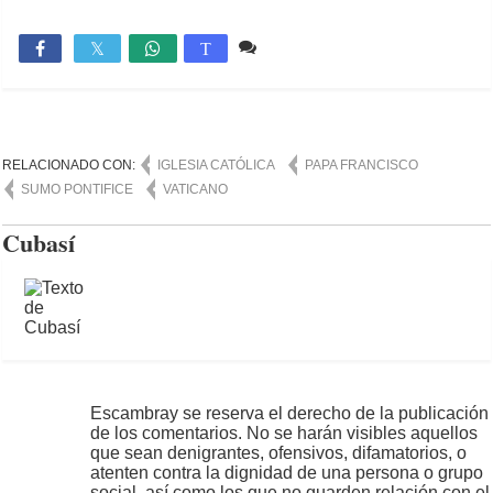
Comente
1,242

T
RELACIONADO CON:
IGLESIA CATÓLICA
PAPA FRANCISCO
SUMO PONTIFICE
VATICANO
Cubasí
Escambray se reserva el derecho de la publicación
de los comentarios. No se harán visibles aquellos
que sean denigrantes, ofensivos, difamatorios, o
atenten contra la dignidad de una persona o grupo
social, así como los que no guarden relación con el