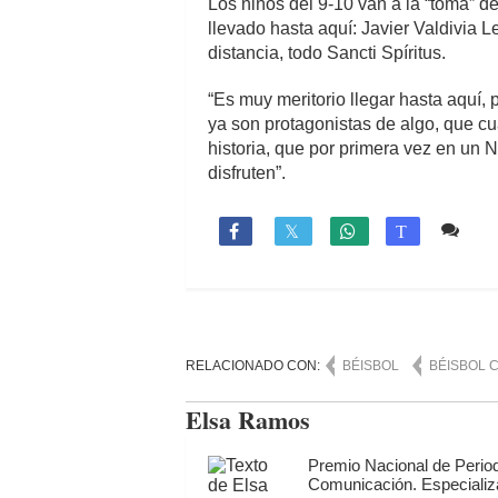
Los niños del 9-10 van a la “toma” 
llevado hasta aquí: Javier Valdivia 
distancia, todo Sancti Spíritus.
“Es muy meritorio llegar hasta aqu
ya son protagonistas de algo, que c
historia, que por primera vez en un
disfruten”.
1 c

T
RELACIONADO CON:
BÉISBOL
BÉISBOL 
Elsa Ramos
Premio Nacional de Period
Comunicación. Especializ