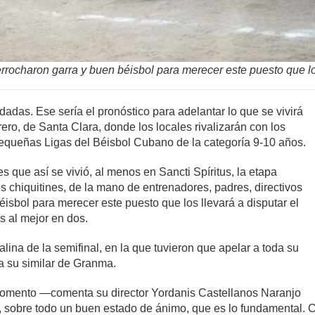
errocharon garra y buen béisbol para merecer este puesto que los
das. Ese sería el pronóstico para adelantar lo que se vivirá
ero, de Santa Clara, donde los locales rivalizarán con los
 Pequeñas Ligas del Béisbol Cubano de la categoría 9-10 años.
es que así se vivió, al menos en Sancti Spíritus, la etapa
los chiquitines, de la mano de entrenadores, padres, directivos
éisbol para merecer este puesto que los llevará a disputar el
s al mejor en dos.
lina de la semifinal, en la que tuvieron que apelar a toda su
a su similar de Granma.
momento —comenta su director Yordanis Castellanos Naranjo
í, sobre todo un buen estado de ánimo, que es lo fundamental.