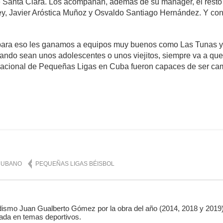
de Santa Clara. Los acompañan, además de su mánager, el resto
Ley, Javier Aróstica Muñoz y Osvaldo Santiago Hernández. Y con
í, para eso les ganamos a equipos muy buenos como Las Tunas
uando sean unos adolescentes o unos viejitos, siempre va a qu
 Nacional de Pequeñas Ligas en Cuba fueron capaces de ser ca
omentario
1,728
CUBANO
PEQUEÑAS LIGAS BÉISBOL
ismo Juan Gualberto Gómez por la obra del año (2014, 2018 y 2019)
ada en temas deportivos.