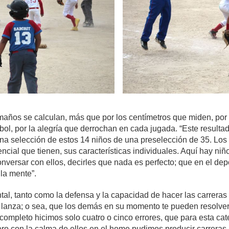
años se calculan, más que por los centímetros que miden, por 
ol, por la alegría que derrochan en cada jugada. “Este resulta
ena selección de estos 14 niños de una preselección de 35. Lo
encial que tienen, sus características individuales. Aquí hay 
nversar con ellos, decirles que nada es perfecto; que en el dep
la mente”.
tal, tanto como la defensa y la capacidad de hacer las carreras 
o lanza; o sea, que los demás en su momento te pueden resolver
ompleto hicimos solo cuatro o cinco errores, que para esta cate
ro con la calma de ellos en el home pudimos producir carreras pa