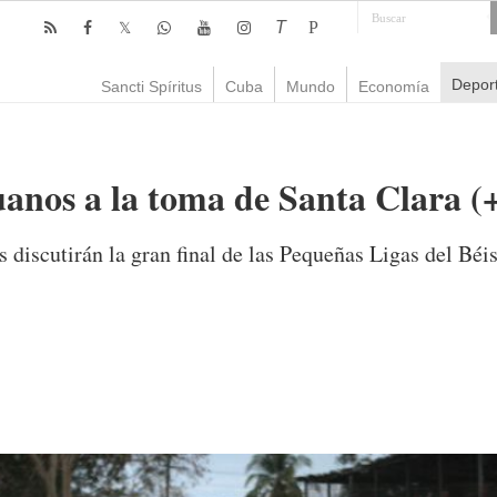
T
P
Depor
Sancti Spíritus
Cuba
Mundo
Economía
uanos a la toma de Santa Clara (+
 discutirán la gran final de las Pequeñas Ligas del Béi
omentario
1,728