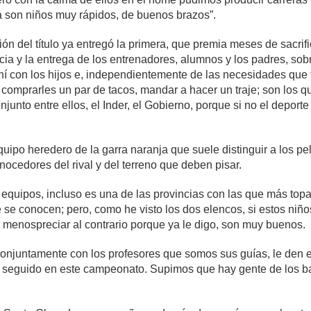
a son niños muy rápidos, de buenos brazos”.
sión del título ya entregó la primera, que premia meses de sacrif
ncia y la entrega de los entrenadores, alumnos y los padres, sob
hí con los hijos e, independientemente de las necesidades que 
omprarles un par de tacos, mandar a hacer un traje; son los que
junto entre ellos, el Inder, el Gobierno, porque si no el deport
ipo heredero de la garra naranja que suele distinguir a los pel
nocedores del rival y del terreno que deben pisar.
s equipos, incluso es una de las provincias con las que más t
 se conocen; pero, como he visto los dos elencos, si estos niño
 menospreciar al contrario porque ya le digo, son muy buenos.
 conjuntamente con los profesores que somos sus guías, le den 
ha seguido en este campeonato. Supimos que hay gente de los b