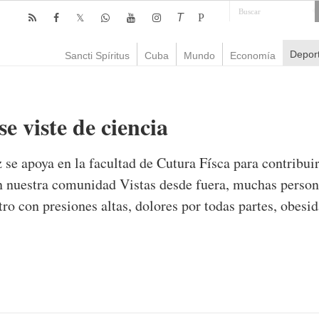
T
P
Depor
Sancti Spíritus
Cuba
Mundo
Economía
se viste de ciencia
se apoya en la facultad de Cutura Físca para contribuir 
en nuestra comunidad Vistas desde fuera, muchas perso
ro con presiones altas, dolores por todas partes, obesi
mente
1,028