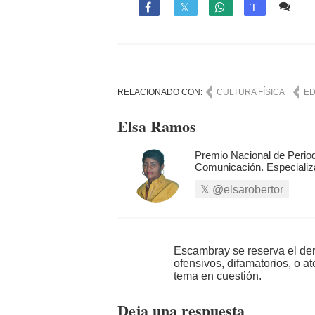
Co

T
RELACIONADO CON:
CULTURA FÍSICA
ED
Elsa Ramos
Premio Nacional de Period
Comunicación. Especializ
@elsarobertor
Escambray se reserva el der
ofensivos, difamatorios, o a
tema en cuestión.
Deja una respuesta