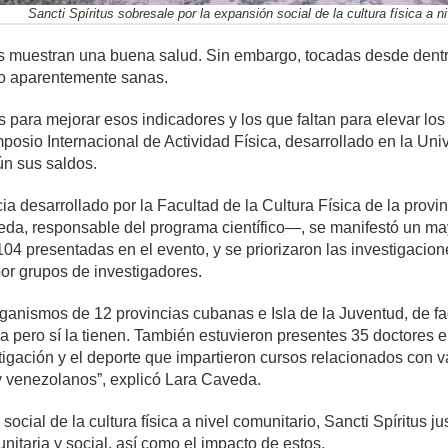
Sancti Spíritus sobresale por la expansión social de la cultura física a n
 muestran una buena salud. Sin embargo, tocadas desde dentro
lo aparentemente sanas.
para mejorar esos indicadores y los que faltan para elevar los
Simposio Internacional de Actividad Física, desarrollado en la Un
ún sus saldos.
ia desarrollado por la Facultad de la Cultura Física de la pro
da, responsable del programa científico—, se manifestó un may
04 presentadas en el evento, y se priorizaron las investigacion
or grupos de investigadores.
rganismos de 12 provincias cubanas e Isla de la Juventud, de 
a pero sí la tienen. También estuvieron presentes 35 doctores e
stigación y el deporte que impartieron cursos relacionados con 
y venezolanos”, explicó Lara Caveda.
cial de la cultura física a nivel comunitario, Sancti Spíritus ju
unitaria y social, así como el impacto de estos.