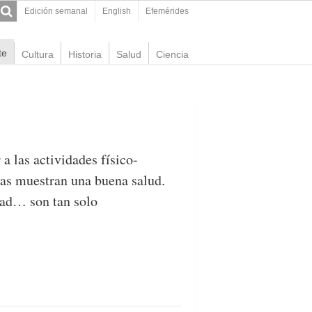
Edición semanal
English
Efemérides
te
Cultura
Historia
Salud
Ciencia
a las actividades físico-
nas muestran una buena salud.
dad… son tan solo