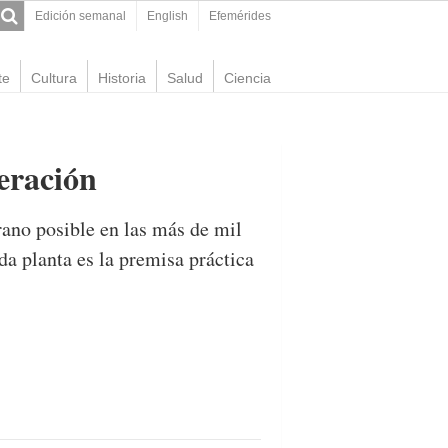
Edición semanal
English
Efemérides
te
Cultura
Historia
Salud
Ciencia
peración
grano posible en las más de mil
da planta es la premisa práctica