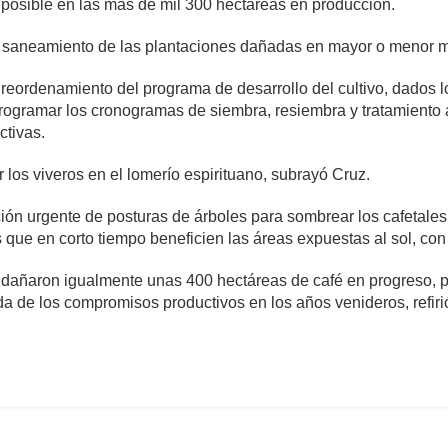
 posible en las más de mil 300 hectáreas en producción.
 el saneamiento de las plantaciones dañadas en mayor o menor m
l reordenamiento del programa de desarrollo del cultivo, dados l
programar los cronogramas de siembra, resiembra y tratamiento a 
ctivas.
ar los viveros en el lomerío espirituano, subrayó Cruz.
ón urgente de posturas de árboles para sombrear los cafetales a 
 que en corto tiempo beneficien las áreas expuestas al sol, con 
a dañaron igualmente unas 400 hectáreas de café en progreso, p
a de los compromisos productivos en los años venideros, refirió
mente
892