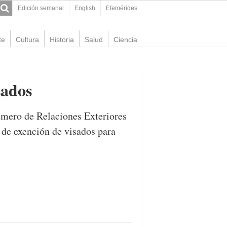
Edición semanal
English
Efemérides
te
Cultura
Historia
Salud
Ciencia
sados
primero de Relaciones Exteriores
de exención de visados para