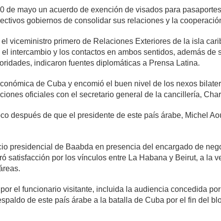
0 de mayo un acuerdo de exención de visados para pasaportes d
ectivos gobiernos de consolidar sus relaciones y la cooperación
y el viceministro primero de Relaciones Exteriores de la isla ca
á el intercambio y los contactos en ambos sentidos, además de si
toridades, indicaron fuentes diplomáticas a Prensa Latina.
 económica de Cuba y encomió el buen nivel de los nexos bilate
iones oficiales con el secretario general de la cancillería, Ch
oco después de que el presidente de este país árabe, Michel Aou
io presidencial de Baabda en presencia del encargado de nego
ró satisfacción por los vínculos entre La Habana y Beirut, a la 
áreas.
or el funcionario visitante, incluida la audiencia concedida po
respaldo de este país árabe a la batalla de Cuba por el fin del 