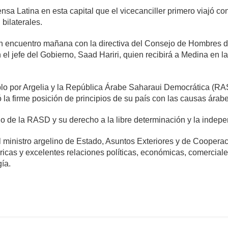
nsa Latina en esta capital que el vicecanciller primero viajó c
bilaterales.
 un encuentro mañana con la directiva del Consejo de Hombres
el jefe del Gobierno, Saad Hariri, quien recibirá a Medina en l
plo por Argelia y la República Árabe Saharaui Democrática (RA
 la firme posición de principios de su país con las causas árabe
o de la RASD y su derecho a la libre determinación y la indep
l ministro argelino de Estado, Asuntos Exteriores y de Coopera
ricas y excelentes relaciones políticas, económicas, comercial
gía.
omentario
1,259