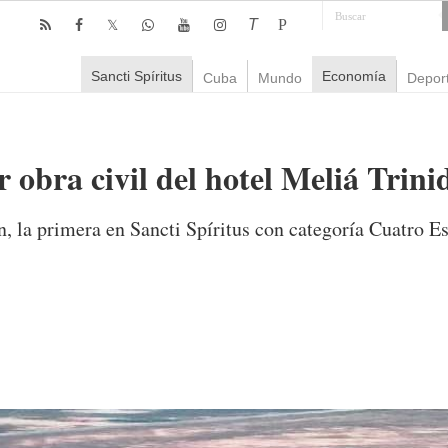
T
P
Sancti Spíritus
Economía
Cuba
Mundo
Depor
 obra civil del hotel Meliá Trini
n, la primera en Sancti Spíritus con categoría Cuatro Es
omentarios
2,821