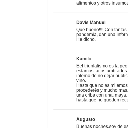
alimentos y otros insumo
Davis Manuel
Que bueno!!!! Con tantas 
pandemia, dan una informa
He dicho.
Kamilo
Eel triunfalismo es la p
estamos, acostumbrados a
interno de no dejar publ
vino.
Hasta que no asimilemos
procederés y mucho mas. 
una criba con una, maya, u
hasta que no queden recue
Augusto
Buenas noches,soy de esta