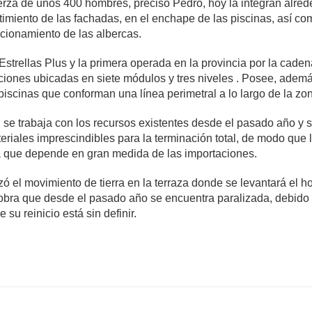
erza de unos 400 hombres, precisó Pedro, hoy la integran alred
imiento de las fachadas, en el enchape de las piscinas, así co
ncionamiento de las albercas.
 Estrellas Plus y la primera operada en la provincia por la cade
aciones ubicadas en siete módulos y tres niveles . Posee, adem
 piscinas que conforman una línea perimetral a lo largo de la z
e trabaja con los recursos existentes desde el pasado año y se
riales imprescindibles para la terminación total, de modo que
ya que depende en gran medida de las importaciones.
alizó el movimiento de tierra en la terraza donde se levantará el
a obra que desde el pasado año se encuentra paralizada, debido a
 su reinicio está sin definir.
omentarios
2,821