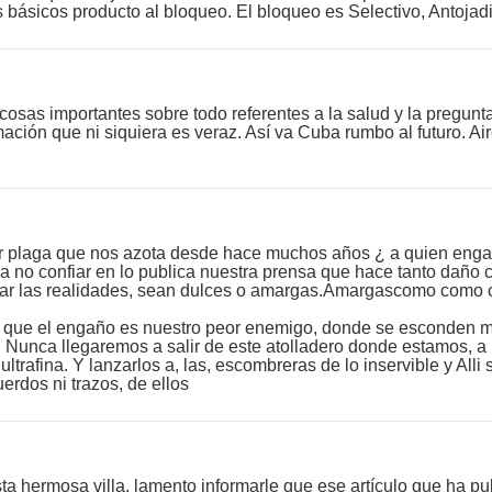
s básicos producto al bloqueo. El bloqueo es Selectivo, Antoj
cosas importantes sobre todo referentes a la salud y la pregunt
ción que ni siquiera es veraz. Así va Cuba rumbo al futuro. Aire
eor plaga que nos azota desde hace muchos años ¿ a quien eng
 no confiar en lo publica nuestra prensa que hace tanto daño
icar las realidades, sean dulces o amargas.Amargascomo como c
 que el engaño es nuestro peor enemigo, donde se esconden m
Nunca llegaremos a salir de este atolladero donde estamos, a
ltrafina. Y lanzarlos a, las, escombreras de lo inservible y Alli 
rdos ni trazos, de ellos
 hermosa villa, lamento informarle que ese artículo que ha pu