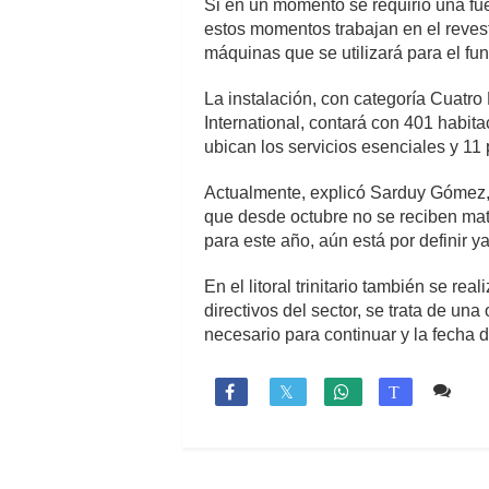
Si en un momento se requirió una fu
estos momentos trabajan en el revest
máquinas que se utilizará para el fu
La instalación, con categoría Cuatro
International, contará con 401 habit
ubican los servicios esenciales y 11
Actualmente, explicó Sarduy Gómez, s
que desde octubre no se reciben mate
para este año, aún está por definir 
En el litoral trinitario también se re
directivos del sector, se trata de un
necesario para continuar y la fecha de
8 c

T