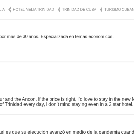
LIA
HOTEL MELIA TRINIDAD
TRINIDAD DE CUBA
TURISMO CUBA
por más de 30 años. Especializada en temas económicos.
r and the Ancon. If the price is right, I’d love to stay in the new
y of Trinidad every day, I don’t mind staying even in a 2 star hotel.
otel es que su ejecución avanzó en medio de la pandemia cuand