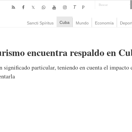
T
P
Cuba
Sancti Spíritus
Mundo
Economía
Depor
urismo encuentra respaldo en Cu
n significado particular, teniendo en cuenta el impacto
entarla
mente
2,487