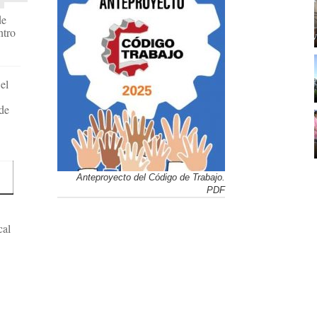
de
ntro
el
de
Anteproyecto del Código de Trabajo.
PDF
cal