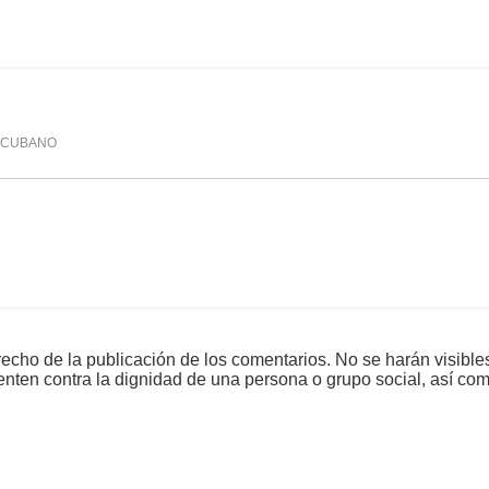
mente
2,487
 CUBANO
echo de la publicación de los comentarios. No se harán visible
tenten contra la dignidad de una persona o grupo social, así co