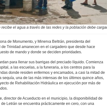
recibe el agua a través de las redes y la población debe cargar
ona de Monumento, y Minerva Beltrán, presidenta del
d de Trinidad amanecen en el cargadero que desde hace
uesto de mando y donde se deciden prioridades.
rdan para llenar sus barrigas del preciado líquido. Comienza
pital, a las escuelas, a la funeraria, a los centros para la
iendas donde residen enfermos y encamados, a casi la mitad de
la sequía, una de las más intensas de los últimos quince años,
oyecto de Rehabilitación Hidráulica en ejecución por más de
ados.
, director de Acueducto en el municipio, la disponibilidad de
n de Letrán se encuentra prácticamente en cero, con una