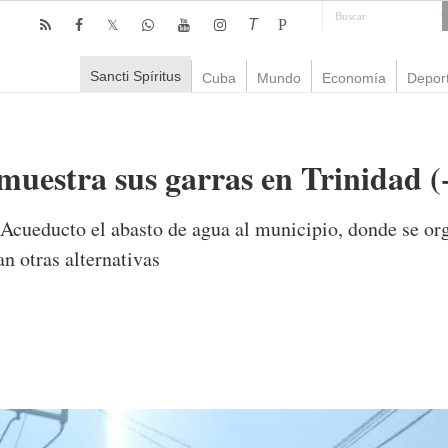
T
P
Sancti Spíritus
Cuba
Mundo
Economía
Depor
muestra sus garras en Trinidad (
 Acueducto el abasto de agua al municipio, donde se org
n otras alternativas
omentarios
4,165