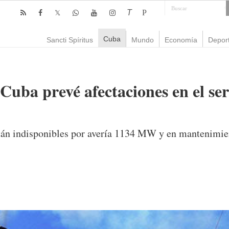
T
P
Cuba
Sancti Spíritus
Mundo
Economía
Depor
Cuba prevé afectaciones en el ser
están indisponibles por avería 1134 MW y en mantenim
omentario
2,613