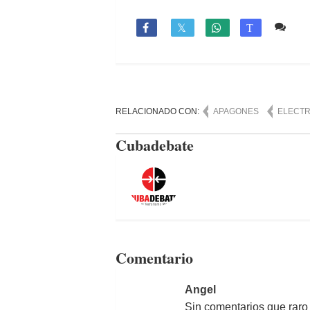
1 c

T
RELACIONADO CON:
APAGONES
ELECTR
Cubadebate
Comentario
Angel
Sin comentarios que raro 