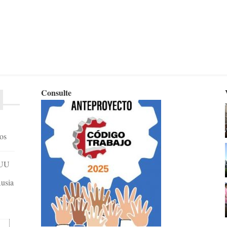
Consulte
dos
EUU
Rusia