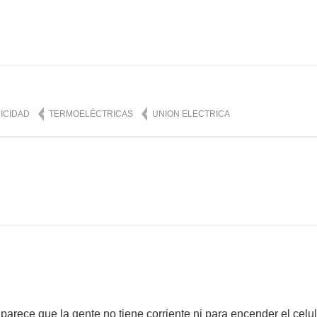
omentario
2,613
ICIDAD
TERMOELÉCTRICAS
UNION ELECTRICA
parece que la gente no tiene corriente ni para encender el celul