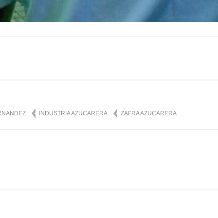
omentarios
2,049
RNANDEZ
INDUSTRIA AZUCARERA
ZAFRA AZUCARERA