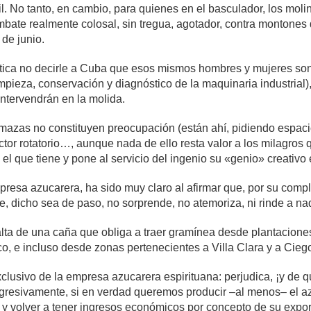
cil. No tanto, en cambio, para quienes en el basculador, los molino
bate realmente colosal, sin tregua, agotador, contra montones
 de junio.
tica no decirle a Cuba que esos mismos hombres y mujeres son 
mpieza, conservación y diagnóstico de la maquinaria industrial),
intervendrán en la molida.
azas no constituyen preocupación (están ahí, pidiendo espaci
lector rotatorio…, aunque nada de ello resta valor a los milagros
 el que tiene y pone al servicio del ingenio su «genio» creativ
presa azucarera, ha sido muy claro al afirmar que, por su compl
que, dicho sea de paso, no sorprende, no atemoriza, ni rinde a na
alta de una caña que obliga a traer gramínea desde plantacion
co, e incluso desde zonas pertenecientes a Villa Clara y a Ciego
clusivo de la empresa azucarera espirituana: perjudica, ¡y de 
progresivamente, si en verdad queremos producir –al menos– e
r y volver a tener ingresos económicos por concepto de su expor