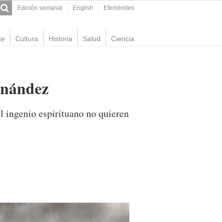
Edición semanal
English
Efemérides
te
Cultura
Historia
Salud
Ciencia
rnández
el ingenio espirituano no quieren