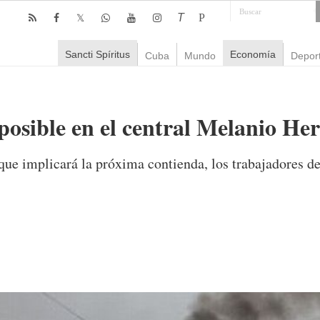
T
P
Sancti Spíritus
Economía
Cuba
Mundo
Depor
posible en el central Melanio He
 que implicará la próxima contienda, los trabajadores d
omentarios
2,049