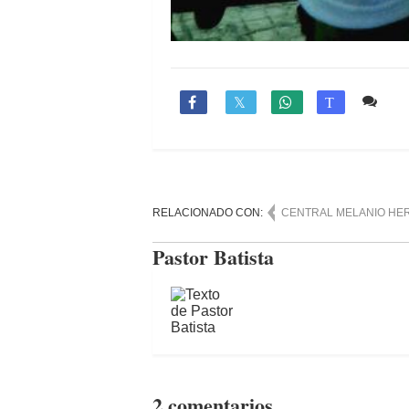
2 c

T
RELACIONADO CON:
CENTRAL MELANIO HE
Pastor Batista
2 comentarios