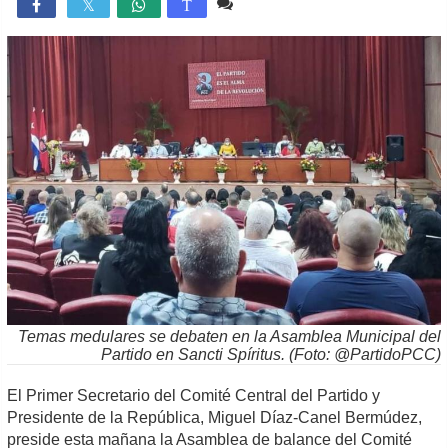
2 comentarios
3,692

T
Temas medulares se debaten en la Asamblea Municipal del
Partido en Sancti Spíritus. (Foto: @PartidoPCC)
El Primer Secretario del Comité Central del Partido y
Presidente de la República, Miguel Díaz-Canel Bermúdez,
preside esta mañana la Asamblea de balance del Comité