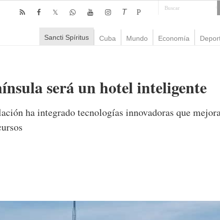
T
P
Sancti Spíritus
Cuba
Mundo
Economía
Depor
nsula será un hotel inteligente
lación ha integrado tecnologías innovadoras que mejoran
cursos
omentario
2,693