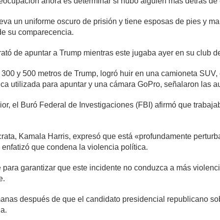
preocupación ahora es determinar si hubo alguien más detrás de
leva un uniforme oscuro de prisión y tiene esposas de pies y m
de su comparecencia.
ató de apuntar a Trump mientras este jugaba ayer en su club d
e 300 y 500 metros de Trump, logró huir en una camioneta SUV, 
ca utilizada para apuntar y una cámara GoPro, señalaron las a
or, el Buró Federal de Investigaciones (FBI) afirmó que trabaja
rata, Kamala Harris, expresó que está «profundamente perturbad
enfatizó que condena la violencia política.
para garantizar que este incidente no conduzca a más violenci
e.
nas después de que el candidato presidencial republicano sobr
ia.