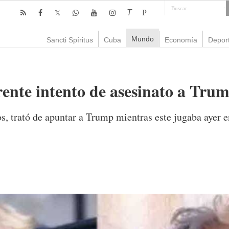
T
P
Mundo
Sancti Spíritus
Cuba
Economía
Depor
ente intento de asesinato a Trum
, trató de apuntar a Trump mientras este jugaba ayer 
mente
1,294