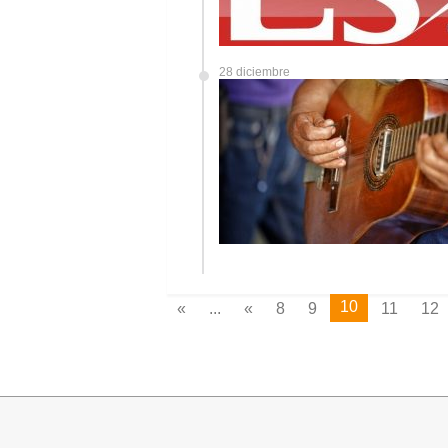
28 diciembre
10
«
...
«
8
9
11
12