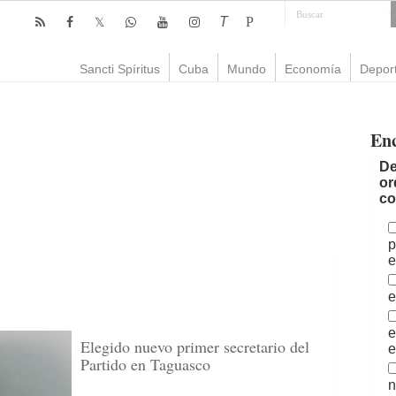
T
P
Sancti Spíritus
Cuba
Mundo
Economía
Depor
En
De
or
co
p
e
e
e
Elegido nuevo primer secretario del
e
Partido en Taguasco
n