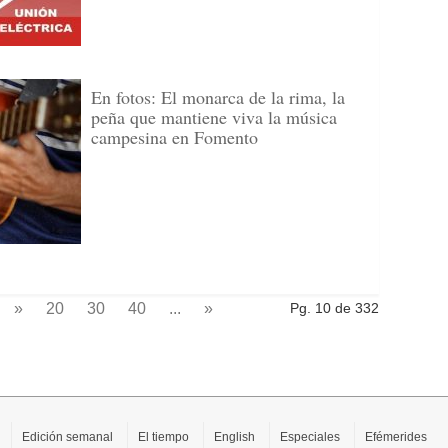
En fotos: El monarca de la rima, la
peña que mantiene viva la música
campesina en Fomento
»
20
30
40
...
»
Pg. 10 de 332
Edición semanal
El tiempo
English
Especiales
Efémerides