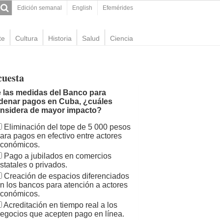
Edición semanal
English
Efemérides
te
Cultura
Historia
Salud
Ciencia
cuesta
 las medidas del Banco para
denar pagos en Cuba, ¿cuáles
nsidera de mayor impacto?
Eliminación del tope de 5 000 pesos
ara pagos en efectivo entre actores
conómicos.
Pago a jubilados en comercios
statales o privados.
Creación de espacios diferenciados
n los bancos para atención a actores
conómicos.
Acreditación en tiempo real a los
egocios que acepten pago en línea.